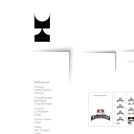
Iden
Références
Clinique
André Renard
Herstal
Chaudfontaine
Monopole
Chaudfontaine
Journal
La Wallonie
Liège
Bureau Kaisin
Liège
Palais
des Congrès
Liège